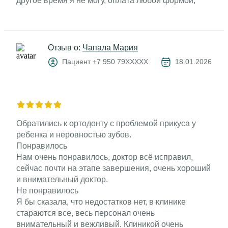
другое время я не могу, оплата любой формой,
сервис, система лояльности. ❤️
Не понравилось
Пока не обнаружено.
Источник: prodoctorov.ru
Отзыв о:
Чапала Мария
Пациент +7 950 79XXXXX
18.01.2026
Обратились к ортодонту с проблемой прикуса у
ребенка и неровностью зубов.
Понравилось
Нам очень понравилось, доктор всё исправил,
сейчас почти на этапе завершения, очень хороший
и внимательный доктор.
Не понравилось
Я бы сказала, что недостатков нет, в клинике
стараются все, весь персонал очень
внимательный и вежливый. Клиникой очень