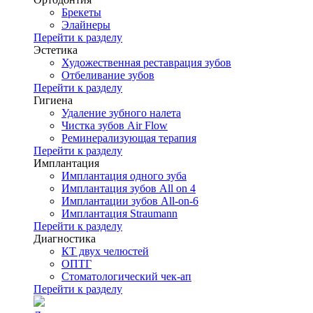
Брекеты
Элайнеры
Перейти к разделу
Эстетика
Художественная реставрация зубов
Отбеливание зубов
Перейти к разделу
Гигиена
Удаление зубного налета
Чистка зубов Air Flow
Реминерализующая терапия
Перейти к разделу
Имплантация
Имплантация одного зуба
Имплантация зубов All on 4
Имплантации зубов All-on-6
Имплантация Straumann
Перейти к разделу
Диагностика
КТ двух челюстей
ОПТГ
Стоматологический чек-ап
Перейти к разделу